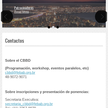
Patrocinadores
Palestrantes
Read More
Read More
Contactos
Sobre el CBBD
(Programación, workshop, eventos paralelos, etc)
cbbd@febab.org.br
48-9072-9071
Sobre inscripciones y presentación de ponencias:
Secretaria Executiva:
secretaria_cbbd@febab.org.br