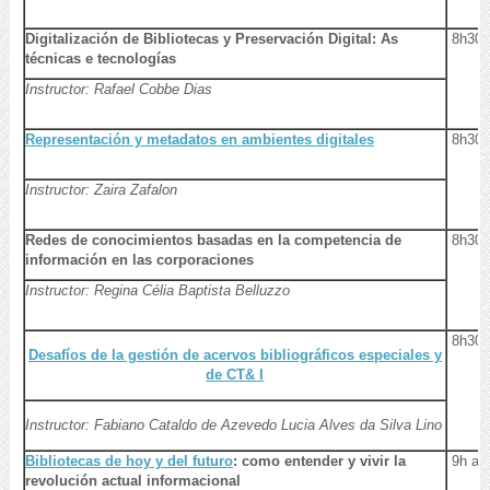
Digitalización de Bibliotecas y Preservación Digital: As
8h30
técnicas e tecnologías
Instructor: Rafael Cobbe Dias
Representación y metadatos en ambientes digitales
8h30
Instructor: Zaira Zafalon
Redes de conocimientos basadas en la competencia de
8h30
información en las corporaciones
Instructor: Regina Célia Baptista Belluzzo
8h30
Desafíos de la gestión de acervos bibliográficos especiales y
de CT& I
Instructor: Fabiano Cataldo de Azevedo Lucia Alves da Silva Lino
Bibliotecas de hoy y del futuro
: como entender y vivir la
9h a 
revolución actual informacional