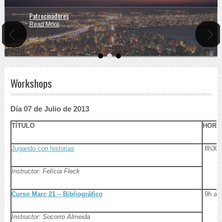
Patrocinadores
Palestrantes
Read More
Read More
Workshops
Día 07 de Julio de 2013
TÍTULO
HORA
Jugando con historias
8h30
Instructor: Felícia Fleck
Curso Marc 21 – Bibliográfico
9h a 
Instructor: Socorro Almeida